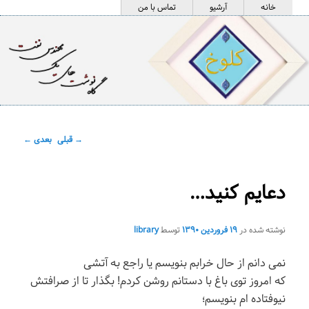
فهرست
پرش
خانه
آرشیو
تماس با من
اصلی
به
محتوای
اصلی
کلوخ
ناوبری
→
قبلی
بعدی
←
نوشته
دعایم کنید…
نوشته شده در
۱۹ فروردین ۱۳۹۰
توسط
library
نمی دانم از حال خرابم بنویسم یا راجع به آتشی
که امروز توی باغ با دستانم روشن کردم! بگذار تا از صرافتش
نیوفتاده ام بنویسم؛