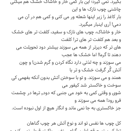
بگیرد. نمی گیرد؛ این بار کمی خار و خاشاک خشک هم میکنی
چاشنی چوب نازک ها و این
بار کاغذ را زیر اینها شعله ور می کنی و کمی هم در آن می
دمی! آری اینبار میگیرد.
خار و خاشاک، چوب های نازک و سفید، کلفت تر های خشک
و بعد هم کلفت تر های تر! کلفت
های تر که دیرتر از همه می سوزند بیشتر دود تحویلت می
دهند تا گرما! اما خشک ها عجب
می سوزند و چه لذتی دارد نگاه کردن و گرم شدن! و چون
آتش گُر گرفت خشک و تر با
همند و می سوزند. و تو با سوختن آتش بدون آنکه بفهمی کی
سوخت و خاکستر شد کیفور می
شوی و وقتی کمی به خود می جنبی که دودــِـ ترها در چشمت
فرو رود! همه می سوزند و
جز خاکستری به جا نمی ماند و انگار هیچ از اول نبوده است.
کل چوب ها نفس تو اند و نوع آتش هر چوب گناهان
تو! کبریت جرقه اولین گناه… نفس پاکت قبول نمی کند و