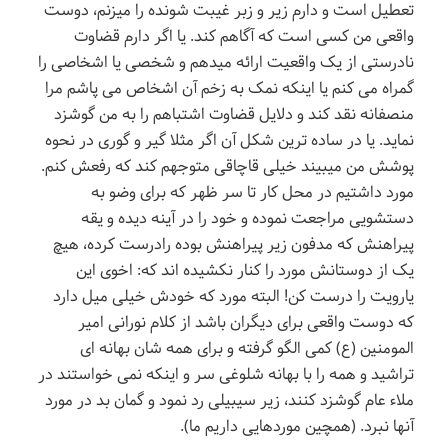
تعطیل است و دارم زیر و زبر غیبت شونده را میزنم، دوست
واقعی من کسی است که آگاهم کند. یا اگر دارم قضاوت
نادرستی از یک واقعیت ارائه میدهم و شخصی یا اشخاصی را
گمراه می کنم یا اینکه نمک به زخم آن اشخاص می پاشم مرا
منصفانه نقد کند و دلایل قضاوت اشتباهم را به من گوشزد
نماید. یا در ساده ترین شکل آن اگر مثلا گیر و گوری در نحوه
پوشش من میبیند خیلی قاچاقی متوجهم کند که رفعش کنم.
مورد داشتیم در محل کار تا سر ظهر که برای وضو به
دستشویی مراجعت نموده و خود را در آینه دیده و یقه
پیراهنش که مدفون زیر پیراهنش بوده رادرست کرده، هیچ
یک از دوستانش مورد را کنار نکشیده اند که: اخوی این
یارویت را درست کن! البته مورد که خودش خیلی میل دارد
که دوست واقعی برای دیگران باشد از کلام نورانی امیر
المومنین (ع) کمی الگو گرفته و برای همه شان بهانه ای
تراشید و همه را با بهانه شلوغی سر و اینکه نمی خواستند در
ملاء عام گوشزد کنند، زیر سیبیلی رد نمود و گمان بد در مورد
آنها نبرد. (همچین موردهایی داریم ما).