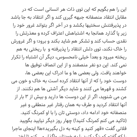
این را هم بگویم که این توی ذات هر انسانی است که در
مقابل انتقاد منصفانه جبهه گیری کند و اگر انتقاد به جا باشد
در پذیرفتنش سختیها بکشد و در آخر اگر بتواند غرور خود را
زیر پا گذارد همانجا به اشتباهش اعتراف کرده و معذرتش را
نقدی حساب کند و تشکر هم شاید بکند و برود؛ و اگر غرورش
را خاک نکند، توی دلش انتقاد را پذیرفته و با ریختی به هم
ریخته میرود و بعداً خیلی نامحسوس، دیگر آن اشتباه را تکرار
نمی کند. این دو نفر منصفند و از این انصاف توفیق ها
خواهند یافت. ولی بعضی ها و ما ادراک این بعضی ها،
دوست خود را که از آنها انتقاد کرده است به خاک و خون می
کشند و قهرها می کنند و شاید دیگر آشتی ها هم نکنند. از
من می شنوید، اگر از این دوست ها دارید و بیش از ۳ بار از
آنها انتقاد کردید و طرف به همان رفتار غیر منطقی و غیر
منصفانه خود ادامه داد، دوستی تان را با او کمرنگ کنید.
(تاکید می کنم کمرنگ کنید!) چهار روز دیگر نیایید بگویید
فلانی گفت «قهر کنید و کینه به دل بگیرید»ها! اینجای ماجرا
را که گفتم کمرنگ کنید را به خودتان واگذار می کنم تا لختی