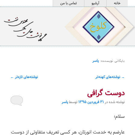
فهرست
پرش
پرش
خانه
آرشیو
تماس با من
اصلی
به
به
محتوای
محتوای
اصلی
ثانویه
کلوخ
یاسر
بایگانی نویسنده:
ناوبری
→
نوشته‌های کهنه‌تر
نوشته‌های تازه‌تر
←
نوشته
دوست گرافی
نوشته شده در
۳۱ فروردین ۱۳۹۵
توسط
یاسر
سلام؛
عارضم به خدمت انورتان، هر کسی تعریف متفاوتی از دوست