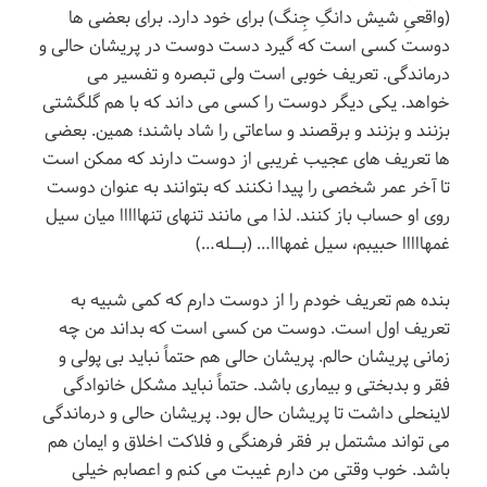
(واقعیِ شیش دانگِ جِنگ) برای خود دارد. برای بعضی ها
دوست کسی است که گیرد دست دوست در پریشان حالی و
درماندگی. تعریف خوبی است ولی تبصره و تفسیر می
خواهد. یکی دیگر دوست را کسی می داند که با هم گلگشتی
بزنند و بزنند و برقصند و ساعاتی را شاد باشند؛ همین. بعضی
ها تعریف های عجیب غریبی از دوست دارند که ممکن است
تا آخر عمر شخصی را پیدا نکنند که بتوانند به عنوان دوست
روی او حساب باز کنند. لذا می مانند تنهای تنهااااا میان سیل
غمهااااا حبیبم، سیل غمهااا… (بـــــله…)
بنده هم تعریف خودم را از دوست دارم که کمی شبیه به
تعریف اول است. دوست من کسی است که بداند من چه
زمانی پریشان حالم. پریشان حالی هم حتماً نباید بی پولی و
فقر و بدبختی و بیماری باشد. حتماً نباید مشکل خانوادگی
لاینحلی داشت تا پریشان حال بود. پریشان حالی و درماندگی
می تواند مشتمل بر فقر فرهنگی و فلاکت اخلاق و ایمان هم
باشد. خوب وقتی من دارم غیبت می کنم و اعصابم خیلی