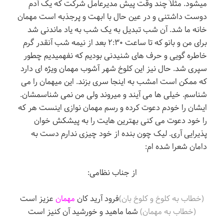
میشود. مثلاً چند وقت پیش مدیرعامل شرکت که یک آدم
دوست داشتنی و در عین حال با ابهت و پرجذبه است مهمان
خانه ما شد. آن شب تبدیل به یک شب به یاد ماندنی شد
برای من و بانو که تا ساعت ۲:۳۰ بعد از نیمه شب آنقدر گرم
خاطره گویی و حرف های شنیدنی بودیم که نفهمیدیم چطور
سپری شد. حال نیز این کلوخ شهر آشوب مهمان ویژه ای دارد
که ممکن است امشب به اینجا سری بزند. این میهمان را می
شناسم. خیلی ها می آیند و میروند ولی من نمی شناسمشان.
ایشان را خودم دعوت کرده و رسم مهمان نوازی اینست هر که
را خود دعوت می کنی بهترین هایت را به پیشکش خوان
پذیرایی آری. لیک چون بنده از خود چیزی ندارم دست به
دامان شعرا شده ام:
از جناب نظامی:
(خطاب به کلوخ و کلوخ بان)
فرود آرید کان
مهمان
عزیز است
(خطاب به مهمان)
شما ماهید و خورشید آن کنیز است